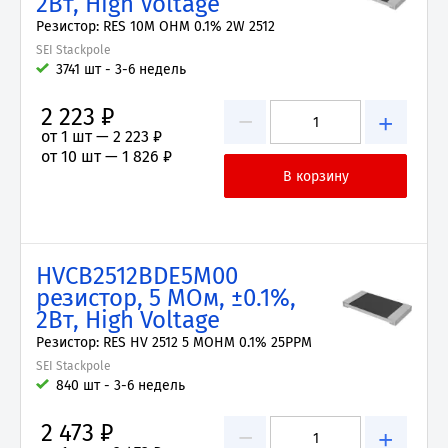
2Вт, High Voltage
Резистор: RES 10M OHM 0.1% 2W 2512
SEI Stackpole
3741 шт - 3-6 недель
2 223 ₽
−
+
от 1 шт —
2 223 ₽
от 10 шт —
1 826 ₽
HVCB2512BDE5M00
резистор, 5 МОм, ±0.1%,
2Вт, High Voltage
Резистор: RES HV 2512 5 MOHM 0.1% 25PPM
SEI Stackpole
840 шт - 3-6 недель
2 473 ₽
−
+