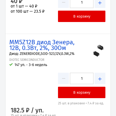
40 ₽
−
+
от 1 шт —
40 ₽
от 100 шт —
23.5 ₽
MM5Z12B диод Зенера,
12В, 0.3Вт, 2%, 30Ом
Диод: ZENERDIODE,SOD-523,12V,0.3W,2%
DIOTEC SEMICONDUCTOR
147 уп. - 3-6 недель
−
+
25 шт. в упаковке • 7.4 ₽ за ед.
182.5 ₽ / уп.
25 шт. в упаковке • 7.4 ₽ за ед.