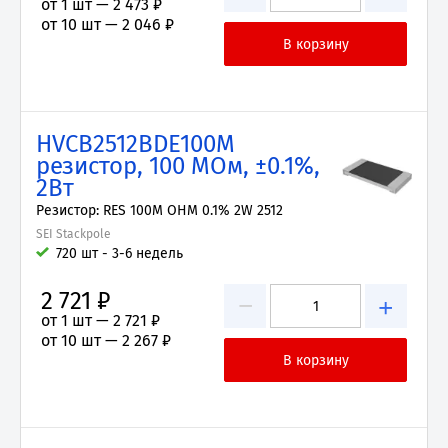
от 1 шт —
2 473 ₽
от 10 шт —
2 046 ₽
HVCB2512BDE100M
резистор, 100 МОм, ±0.1%,
2Вт
Резистор: RES 100M OHM 0.1% 2W 2512
SEI Stackpole
720 шт - 3-6 недель
2 721 ₽
−
+
от 1 шт —
2 721 ₽
от 10 шт —
2 267 ₽