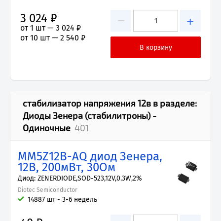
3 024 ₽
−
+
от 1 шт —
3 024 ₽
от 10 шт —
2 540 ₽
стабилизатор напряжения 12в
в разделе:
Диоды Зенера (стабилитроны) -
Одиночные
401
MM5Z12B-AQ диод Зенера,
12В, 200мВт, 30Ом
Диод: ZENERDIODE,SOD-523,12V,0.3W,2%
Diotec Semiconductor
14887 шт - 3-6 недель