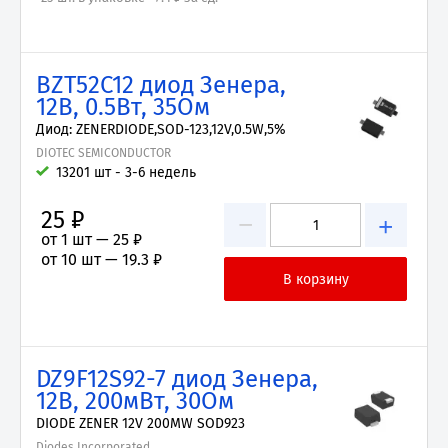
BZT52C12 диод Зенера,
12В, 0.5Вт, 35Ом
Диод: ZENERDIODE,SOD-123,12V,0.5W,5%
DIOTEC SEMICONDUCTOR
13201 шт - 3-6 недель
25 ₽
−
+
от 1 шт —
25 ₽
от 10 шт —
19.3 ₽
DZ9F12S92-7 диод Зенера,
12В, 200мВт, 30Ом
DIODE ZENER 12V 200MW SOD923
Diodes Incorporated