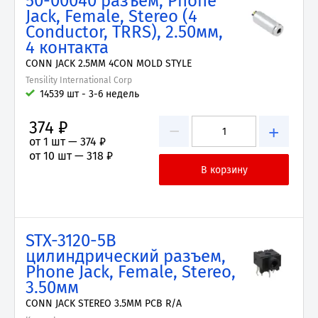
50-00040 разъем, Phone
Jack, Female, Stereo (4
Conductor, TRRS), 2.50мм,
4 контакта
CONN JACK 2.5MM 4CON MOLD STYLE
Tensility International Corp
14539 шт - 3-6 недель
374 ₽
−
+
от 1 шт —
374 ₽
от 10 шт —
318 ₽
STX-3120-5B
цилиндрический разъем,
Phone Jack, Female, Stereo,
3.50мм
CONN JACK STEREO 3.5MM PCB R/A