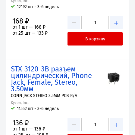
Kycon, Inc.
12192 шт - 3-6 недель
168 ₽
−
+
от 1 шт —
168 ₽
от 25 шт —
133 ₽
STX-3120-3B разъем
цилиндрический, Phone
Jack, Female, Stereo,
3.50мм
CONN JACK STEREO 3.5MM PCB R/A
Kycon, Inc.
11552 шт - 3-6 недель
136 ₽
−
+
от 1 шт —
136 ₽
от 25 шт —
108 ₽