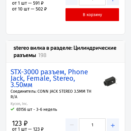
от 1 шт —
591 ₽
от 10 шт —
502 ₽
stereo вилка
в разделе:
Цилиндрические
разъемы
198
STX-3000 разъем, Phone
Jack, Female, Stereo,
3.50мм
Соединитель: CONN JACK STEREO 3.5MM TH
R/A
Kycon, Inc.
65156 шт - 3-6 недель
123 ₽
−
+
от 1 шт —
123 ₽