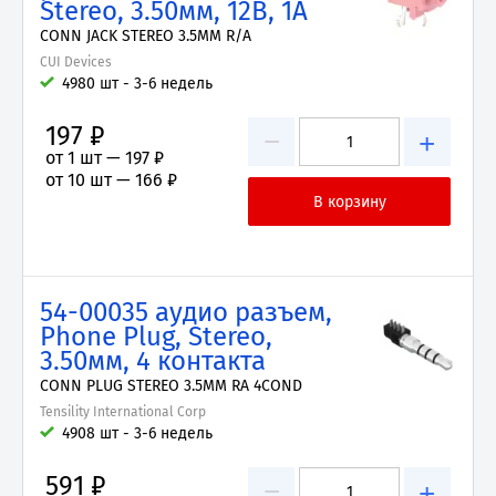
Stereo, 3.50мм, 12В, 1А
CONN JACK STEREO 3.5MM R/A
CUI Devices
4980 шт - 3-6 недель
197 ₽
−
+
от 1 шт —
197 ₽
от 10 шт —
166 ₽
54-00035 аудио разъем,
Phone Plug, Stereo,
3.50мм, 4 контакта
CONN PLUG STEREO 3.5MM RA 4COND
Tensility International Corp
4908 шт - 3-6 недель
591 ₽
−
+