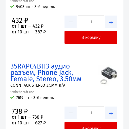
Switchcraft Inc.
9403 шт - 3-6 недель
432 ₽
−
+
от 1 шт —
432 ₽
от 10 шт —
367 ₽
35RAPC4BH3 аудио
разъем, Phone Jack,
Female, Stereo, 3.50мм
CONN JACK STEREO 3.5MM R/A
Switchcraft Inc.
7619 шт - 3-6 недель
738 ₽
−
+
от 1 шт —
738 ₽
от 10 шт —
627 ₽