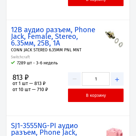
12B аудио разъем, Phone
Jack, Female, Stereo,
6.35мм, 25В, 1А
CONN JACK STEREO 6.35MM PNL MNT
Switchcraft
7289 шт - 3-6 недель
813 ₽
−
+
от 1 шт —
813 ₽
от 10 шт —
710 ₽
SJ1-3555NG-PI аудио
разъем, Phone Jack,