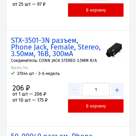
от 25 шт —
97 ₽
STX-3501-3N разъем,
Phone Jack, Female, Stereo,
3.50мм, 16В, 300мА
Соединитель: CONN JACK STEREO 3.5MM R/A
Kycon, Inc.
37044 шт - 3-6 недель
206 ₽
−
+
от 1 шт —
206 ₽
от 10 шт —
175 ₽