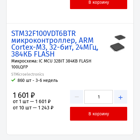
STM32F100VDT6BTR
микроконтроллер, ARM
Cortex-M3, 32-бит, 24МГц,
384КБ FLASH
Микросхема: IC MCU 32BIT 384KB FLASH
100LQFP
STMicroelectronics
860 шт - 3-6 недель
1 601 ₽
−
+
от 1 шт —
1 601 ₽
от 10 шт —
1 243 ₽