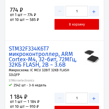
774 ₽
−
+
от 1 шт —
774 ₽
от 10 шт —
585 ₽
STM32F334K6T7
микроконтроллер, ARM
Cortex-M4, 32-бит, 72МГц,
32КБ FLASH, 2В ~ 3.6В
Микросхема: IC MCU 32BIT 32KB FLASH
32LQFP
STMicroelectronics
2542 шт - 3-6 недель
1 184 ₽
−
+
от 1 шт —
1 184 ₽
от 10 шт —
910 ₽