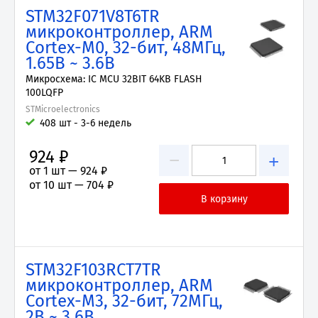
STM32F071V8T6TR
микроконтроллер, ARM
Cortex-M0, 32-бит, 48МГц,
1.65В ~ 3.6В
Микросхема: IC MCU 32BIT 64KB FLASH
100LQFP
STMicroelectronics
408 шт - 3-6 недель
924 ₽
−
+
от 1 шт —
924 ₽
от 10 шт —
704 ₽
STM32F103RCT7TR
микроконтроллер, ARM
Cortex-M3, 32-бит, 72МГц,
2В ~ 3.6В