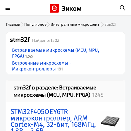
Эиком
Главная
Популярное
Интегральные микросхемы
stm32f
stm32f
Найдено:
1502
Встраиваемые микросхемы (MCU, MPU,
FPGA)
1245
Встроенные микросхемы -
Микроконтроллеры
181
stm32f
в разделе:
Встраиваемые
микросхемы (MCU, MPU, FPGA)
1245
STM32F405OEY6TR
микроконтроллер, ARM
Cortex-M4, 32-бит, 168МГц,