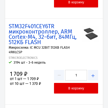
STM32F401CEY6TR
микроконтроллер, ARM
Cortex-M4, 32-бит, 84МГц,
512КБ FLASH
Микросхема: IC MCU 32BIT 512KB FLASH
49WLCSP
STMICROELECTRONICS
3194 шт - 3-6 недель
1 709 ₽
−
+
от 1 шт —
1 709 ₽
от 10 шт —
1 370 ₽