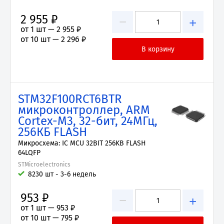
2 955 ₽
−
+
от 1 шт —
2 955 ₽
от 10 шт —
2 296 ₽
STM32F100RCT6BTR
микроконтроллер, ARM
Cortex-M3, 32-бит, 24МГц,
256КБ FLASH
Микросхема: IC MCU 32BIT 256KB FLASH
64LQFP
STMicroelectronics
8230 шт - 3-6 недель
953 ₽
−
+
от 1 шт —
953 ₽
от 10 шт —
795 ₽