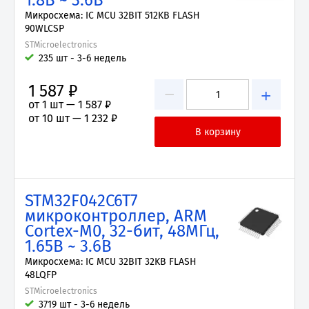
1.8В ~ 3.6В
Микросхема: IC MCU 32BIT 512KB FLASH
90WLCSP
STMicroelectronics
235 шт - 3-6 недель
1 587 ₽
−
+
от 1 шт —
1 587 ₽
от 10 шт —
1 232 ₽
STM32F042C6T7
микроконтроллер, ARM
Cortex-M0, 32-бит, 48МГц,
1.65В ~ 3.6В
Микросхема: IC MCU 32BIT 32KB FLASH
48LQFP
STMicroelectronics
3719 шт - 3-6 недель