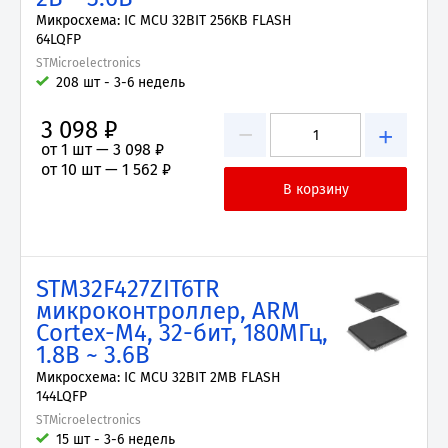
Микросхема: IC MCU 32BIT 256KB FLASH
64LQFP
STMicroelectronics
208 шт - 3-6 недель
3 098 ₽
−
+
от 1 шт —
3 098 ₽
от 10 шт —
1 562 ₽
STM32F427ZIT6TR
микроконтроллер, ARM
Cortex-M4, 32-бит, 180МГц,
1.8В ~ 3.6В
Микросхема: IC MCU 32BIT 2MB FLASH
144LQFP
STMicroelectronics
15 шт - 3-6 недель