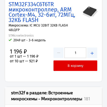
STM32F334C6T6TR
микроконтроллер, ARM
Cortex-M4, 32-бит, 72МГц,
32КБ FLASH
Микросхема: IC MCU 32BIT 32KB FLASH
48LQFP
STMicroelectronics
2049 шт - 3-6 недель
1 196 ₽
−
+
от 1 шт —
1 196 ₽
от 10 шт —
921 ₽
stm32f
в разделе:
Встроенные
микросхемы - Микроконтроллеры
181