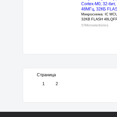
32КБ FLASH
Микросхема: IC MCU 
32KB FLASH 48LQFP
STMicroelectronics
Страница
1
2