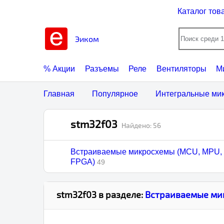
Каталог това
Эиком
% Акции
Разъемы
Реле
Вентиляторы
М
Главная
Популярное
Интегральные микросхем
stm32f03
Найдено:
56
Встраиваемые микросхемы (MCU, MPU,
FPGA)
49
stm32f03
в разделе:
Встраиваемые мик