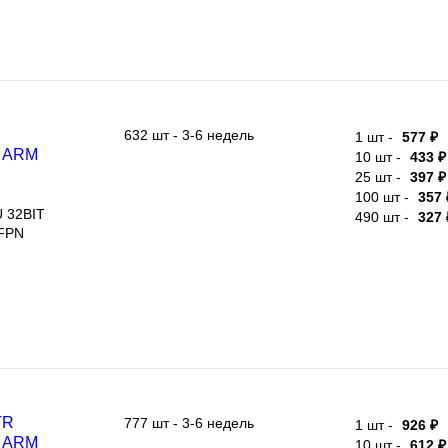
632 шт - 3-6 недель
1 шт -
577 ₽
RM
10 шт -
433 ₽
8МГц, 2В
25 шт -
397 ₽
100 шт -
357 
32BIT
490 шт -
327 
N
777 шт - 3-6 недель
1 шт -
926 ₽
RM
10 шт -
612 ₽
8МГц,
25 шт -
557 ₽