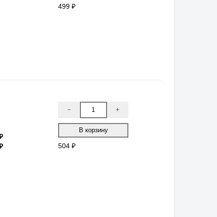
499 ₽
−
+
₽
₽
504 ₽