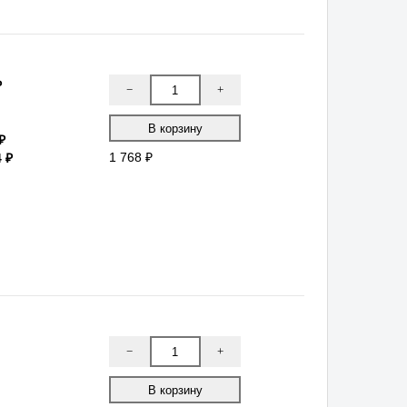
−
+
₽
 ₽
1 768 ₽
−
+