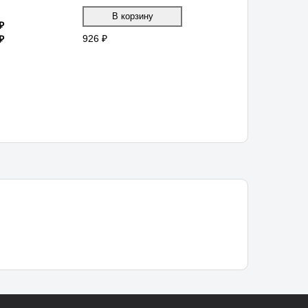
₽
926 ₽