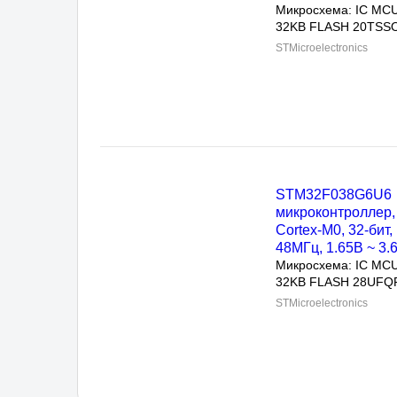
Микросхема: IC MCU 
32KB FLASH 20TSSOP
STMicroelectronics
STM32F038G6U6
микроконтроллер, A
Cortex-M0, 32-бит, 4
1.65В ~ 3.6В
Микросхема: IC MCU 
32KB FLASH 28UFQF
STMicroelectronics