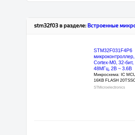
stm32f03
в разделе:
Встроенные микр
STM32F031F4P6
микроконтроллер, A
Cortex-M0, 32-бит, 4
~ 3.6В
Микросхема: IC MCU 
16KB FLASH 20TSSOP
STMicroelectronics
STM32F030F4P6TR