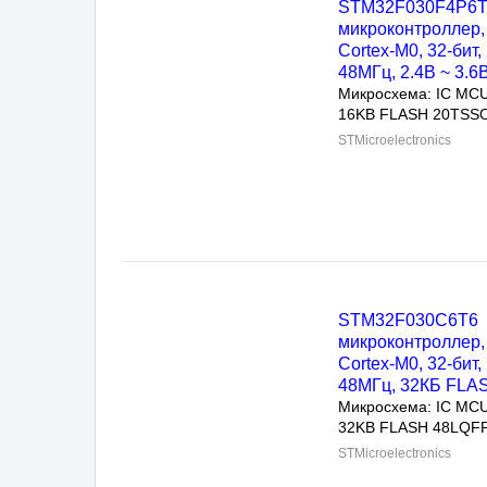
микроконтроллер, A
Cortex-M0, 32-бит, 4
2.4В ~ 3.6В
Микросхема: IC MCU 
16KB FLASH 20TSSOP
STMicroelectronics
STM32F030C6T6
микроконтроллер, A
Cortex-M0, 32-бит, 4
32КБ FLASH
Микросхема: IC MCU 
32KB FLASH 48LQFP
STMicroelectronics