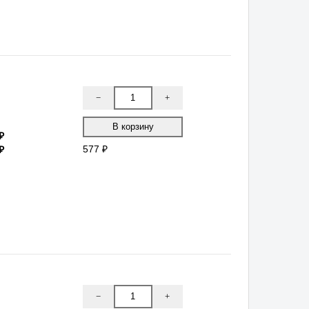
−
+
₽
₽
577 ₽
−
+