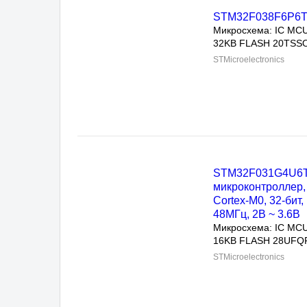
STM32F038F6P6TR
Микросхема: IC MCU 
32KB FLASH 20TSSOP
STMicroelectronics
STM32F031G4U6TR
микроконтроллер, A
Cortex-M0, 32-бит, 4
~ 3.6В
Микросхема: IC MCU 
16KB FLASH 28UFQFP
STMicroelectronics