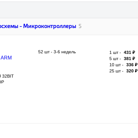
осхемы - Микроконтроллеры
5
52 шт - 3-6 недель
1 шт -
431 ₽
RM
5 шт -
381 ₽
8МГц, 2В
10 шт -
336 ₽
25 шт -
320 ₽
32BIT
5131 шт - 3-6 недель
1 шт -
1 540 ₽