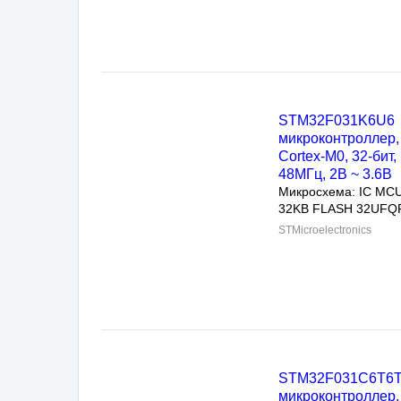
STM32F031K6U6
микроконтроллер, A
Cortex-M0, 32-бит, 4
~ 3.6В
Микросхема: IC MCU 
32KB FLASH 32UFQFP
STMicroelectronics
STM32F031C6T6TR
микроконтроллер, A
Cortex-M0, 32-бит, 4