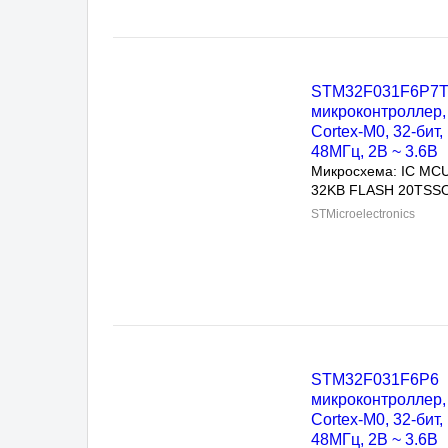
STM32F031F6P7TR
микроконтроллер, A
Cortex-M0, 32-бит, 4
~ 3.6В
Микросхема: IC MCU 
32KB FLASH 20TSSOP
STMicroelectronics
STM32F031F6P6
микроконтроллер, A
Cortex-M0, 32-бит, 4
~ 3.6В