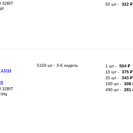
32BIT
50 шт -
322 ₽
5159 шт - 3-6 недель
1 шт -
504 ₽
RM
10 шт -
375 ₽
8МГц,
25 шт -
343 ₽
100 шт -
308 
32BIT
490 шт -
281 
PN