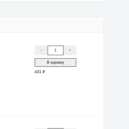
−
+
431 ₽