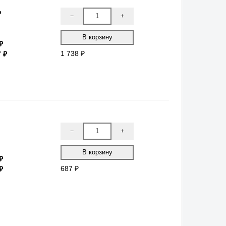
−
+
₽
 ₽
1 738 ₽
−
+
687 ₽