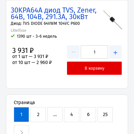
30KPA64A диод TVS, Zener,
64В, 104В, 291.3А, 30кВт
Диод: TVS DIODE 64VWM 104VC P600
Littelfuse
1390 шт - 3-6 недель
3 931 ₽
−
+
от 1 шт —
3 931 ₽
от 10 шт —
2 960 ₽
Страница
1
2
...
4
6
25