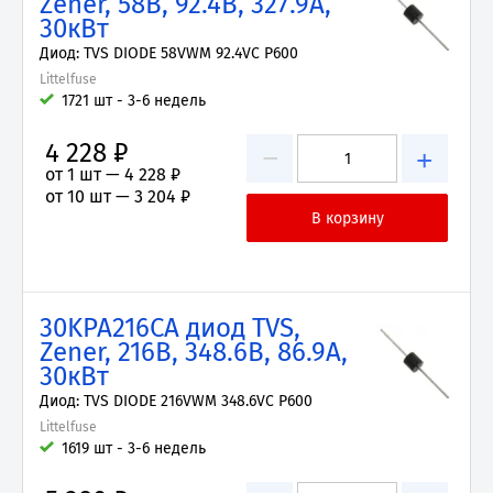
Zener, 58В, 92.4В, 327.9А,
30кВт
Диод: TVS DIODE 58VWM 92.4VC P600
Littelfuse
1721 шт - 3-6 недель
4 228 ₽
−
+
от 1 шт —
4 228 ₽
от 10 шт —
3 204 ₽
30KPA216CA диод TVS,
Zener, 216В, 348.6В, 86.9А,
30кВт
Диод: TVS DIODE 216VWM 348.6VC P600
Littelfuse
1619 шт - 3-6 недель