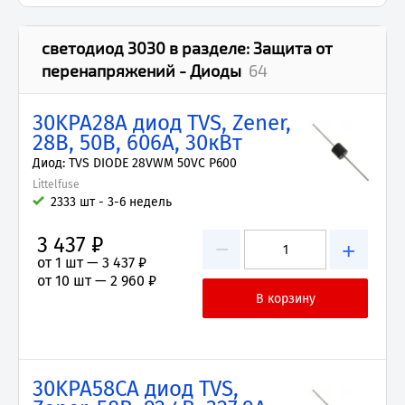
светодиод 3030
в разделе:
Защита от
перенапряжений - Диоды
64
30KPA28A диод TVS, Zener,
28В, 50В, 606А, 30кВт
Диод: TVS DIODE 28VWM 50VC P600
Littelfuse
2333 шт - 3-6 недель
3 437 ₽
−
+
от 1 шт —
3 437 ₽
от 10 шт —
2 960 ₽
30KPA58CA диод TVS,