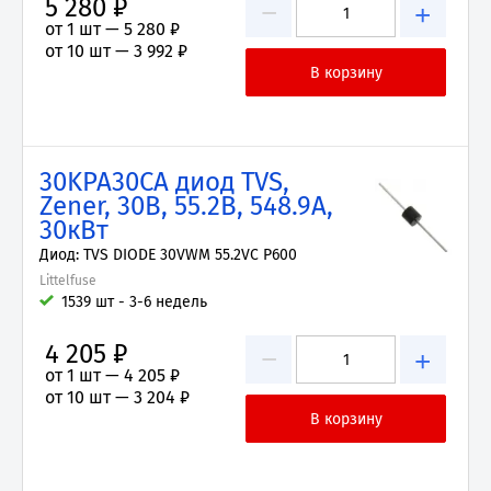
5 280 ₽
−
+
от 1 шт —
5 280 ₽
от 10 шт —
3 992 ₽
30KPA30CA диод TVS,
Zener, 30В, 55.2В, 548.9А,
30кВт
Диод: TVS DIODE 30VWM 55.2VC P600
Littelfuse
1539 шт - 3-6 недель
4 205 ₽
−
+
от 1 шт —
4 205 ₽
от 10 шт —
3 204 ₽