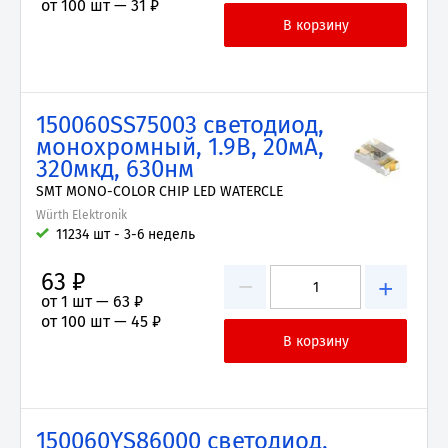
от 100 шт —
31 ₽
150060SS75003 светодиод,
монохромный, 1.9В, 20мА,
320мкд, 630нм
SMT MONO-COLOR CHIP LED WATERCLE
Würth Elektronik
11234 шт - 3-6 недель
63 ₽
−
+
от 1 шт —
63 ₽
от 100 шт —
45 ₽
150060YS86000 светодиод,