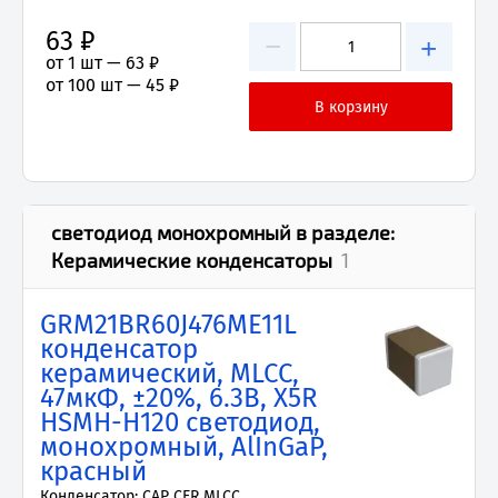
63 ₽
−
+
от 1 шт —
63 ₽
от 100 шт —
45 ₽
светодиод монохромный
в разделе:
Керамические конденсаторы
1
GRM21BR60J476ME11L
конденсатор
керамический, MLCC,
47мкФ, ±20%, 6.3В, X5R
HSMH-H120 светодиод,
монохромный, AlInGaP,
красный
Конденсатор: CAP CER MLCC