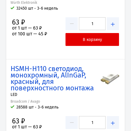
Würth Elektronik
32450 шт - 3-6 недель
63 ₽
−
+
от 1 шт —
63 ₽
от 100 шт —
45 ₽
HSMH-H110 светодиод,
монохромный, AlInGaP,
красный, для
поверхностного монтажа
LED
Broadcom / Avago
28588 шт - 3-6 недель
63 ₽
−
+
от 1 шт —
63 ₽