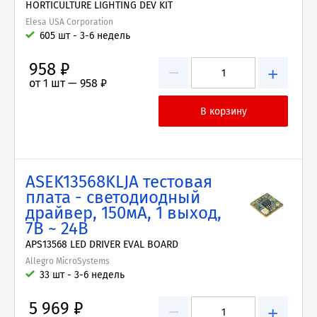
HORTICULTURE LIGHTING DEV KIT
Elesa USA Corporation
605 шт - 3-6 недель
958 ₽
−
+
от 1 шт —
958 ₽
ASEK13568KLJA тестовая
плата - светодиодный
драйвер, 150мА, 1 выход,
7В ~ 24В
APS13568 LED DRIVER EVAL BOARD
Allegro MicroSystems
33 шт - 3-6 недель
5 969 ₽
−
+