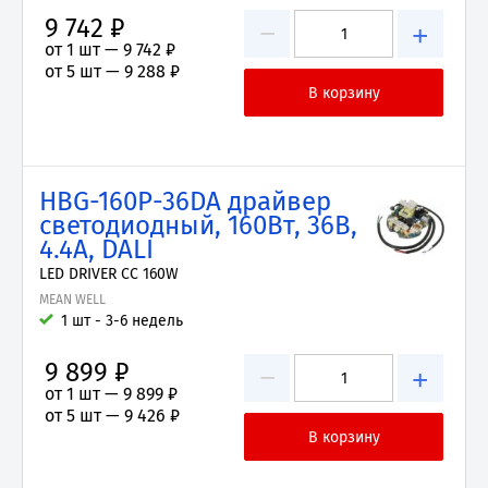
9 742 ₽
−
+
от 1 шт —
9 742 ₽
от 5 шт —
9 288 ₽
HBG-160P-36DA драйвер
светодиодный, 160Вт, 36В,
4.4А, DALI
LED DRIVER CC 160W
MEAN WELL
1 шт - 3-6 недель
9 899 ₽
−
+
от 1 шт —
9 899 ₽
от 5 шт —
9 426 ₽