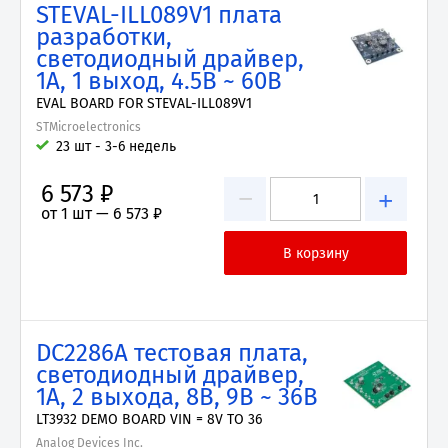
STEVAL-ILL089V1 плата
разработки,
светодиодный драйвер,
1А, 1 выход, 4.5В ~ 60В
EVAL BOARD FOR STEVAL-ILL089V1
STMicroelectronics
23 шт - 3-6 недель
6 573 ₽
−
+
от 1 шт —
6 573 ₽
DC2286A тестовая плата,
светодиодный драйвер,
1А, 2 выхода, 8В, 9В ~ 36В
LT3932 DEMO BOARD VIN = 8V TO 36
Analog Devices Inc.