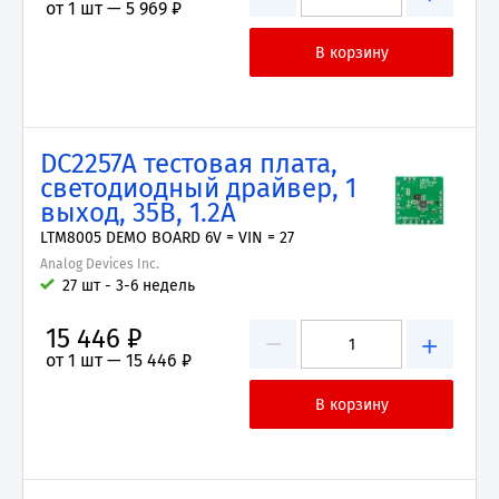
от 1 шт —
5 969 ₽
DC2257A тестовая плата,
светодиодный драйвер, 1
выход, 35В, 1.2А
LTM8005 DEMO BOARD 6V = VIN = 27
Analog Devices Inc.
27 шт - 3-6 недель
15 446 ₽
−
+
от 1 шт —
15 446 ₽