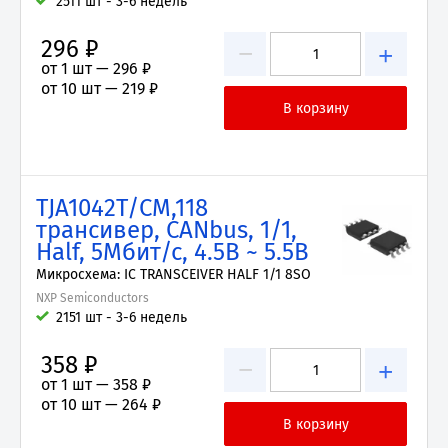
2511 шт - 3-6 недель
296 ₽
−
+
от 1 шт —
296 ₽
от 10 шт —
219 ₽
TJA1042T/CM,118
трансивер, CANbus, 1/1,
Half, 5Мбит/с, 4.5В ~ 5.5В
Микросхема: IC TRANSCEIVER HALF 1/1 8SO
NXP Semiconductors
2151 шт - 3-6 недель
358 ₽
−
+
от 1 шт —
358 ₽
от 10 шт —
264 ₽