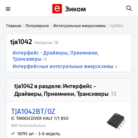
Эиком
Главная
Популярное
Интегральные микросхемы
tja1042
tja1042
Найдено:
18
Интерфейс - Драйверы, Приемники,
Трансиверы
13
Интерфейсные интегральные микросхемы
4
tja1042
в разделе:
Интерфейс -
Драйверы, Приемники, Трансиверы
13
TJA1042BT/0Z
IC TRANSCEIVER HALF 1/1 8SO
NXP Semiconductors
16793 шт - 3-6 недель