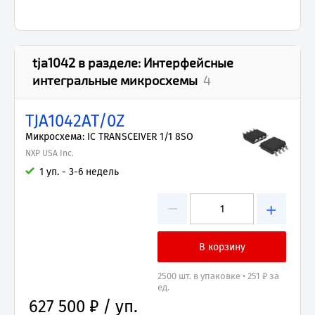
tja1042
в разделе:
Интерфейсные
интегральные микросхемы
4
TJA1042AT/0Z
Микросхема: IC TRANSCEIVER 1/1 8SO
NXP USA Inc.
1 уп. - 3-6 недель
−
+
2500 шт. в упаковке • 251 ₽ за
ед.
627 500 ₽ / уп.