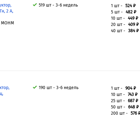
ктор,
519 шт - 3-6 недель
1 шт -
524 ₽
н, 2 А,
5 шт -
482 ₽
10 шт -
449 ₽
55 MOHM
20 шт -
409 ₽
40 шт -
384 ₽
ктор,
190 шт - 3-6 недель
1 шт -
904 ₽
ц,
10 шт -
743 ₽
25 шт -
687 ₽
50 шт -
648 ₽
200 шт -
576 