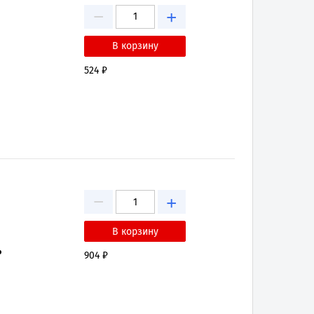
−
+
524 ₽
−
+
₽
904 ₽