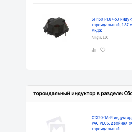
SH150T-1.87-53 индук
тороидальный, 1.87 м
мкДж
Amgis, LLC
тороидальный индуктор
в разделе:
Сб
CTX20-1A-R индуктор
PAC PLUS, двойная о
тороидальный