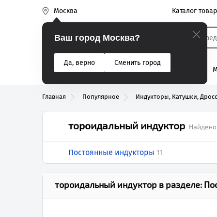
Каталог това
Москва
Эиком
Ваш город Москва?
Да, верно
Сменить город
% Акции
Разъемы
Реле
Вентиляторы
М
Реле электром
Главная
Популярное
Индукторы, Катушки, Дрос
тороидальный индуктор
Найдено
Постоянные индукторы
11
тороидальный индуктор
в разделе:
По