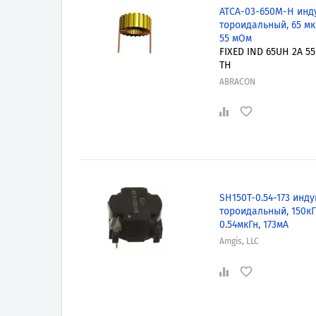
ATCA-03-650M-H инду
тороидальный, 65 мкГ
55 мОм
FIXED IND 65UH 2A 
TH
ABRACON
SH150T-0.54-173 инду
тороидальный, 150кГ
0.54мкГн, 173мА
Amgis, LLC