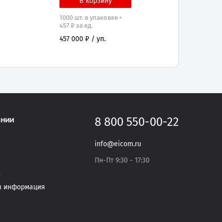
1000 шт. в упаковке •
457 ₽ за ед.
457 000 ₽ / уп.
ании
8 800 550-00-22
info@eicom.ru
Пн-Пт 9:30 - 17:30
и
я информация