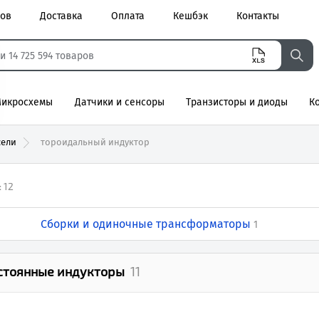
ров
Доставка
Оплата
Кешбэк
Контакты
икросхемы
Датчики и сенсоры
Транзисторы и диоды
К
агнитные
сели
тороидальный индуктор
:
12
Сборки и одиночные трансформаторы
1
стоянные индукторы
11