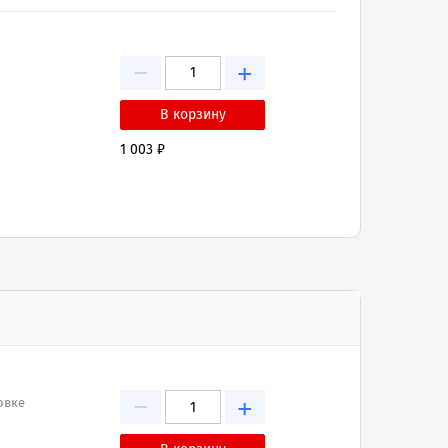
−
+
1 003 ₽
−
+
овке