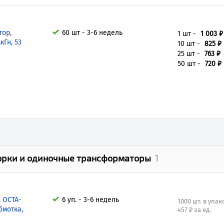
тор,
60 шт - 3-6 недель
1 шт -
1 003 ₽
кГн, 53
10 шт -
825 ₽
25 шт -
763 ₽
50 шт -
720 ₽
орки и одиночные трансформаторы
1
, OCTA-
6 уп. - 3-6 недель
1000 шт. в упак
бмотка,
457 ₽ за ед.