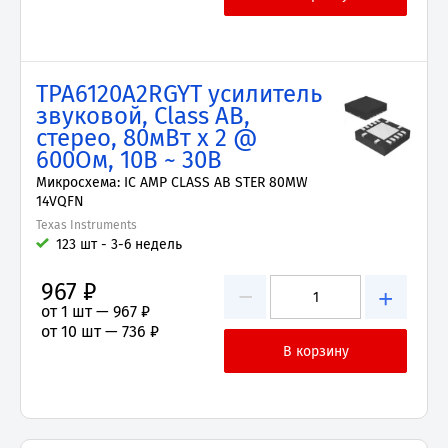
TPA6120A2RGYT усилитель
звуковой, Class AB,
стерео, 80мВт x 2 @
600Ом, 10В ~ 30В
Микросхема: IC AMP CLASS AB STER 80MW
14VQFN
Texas Instruments
123 шт - 3-6 недель
967 ₽
−
+
от 1 шт —
967 ₽
от 10 шт —
736 ₽