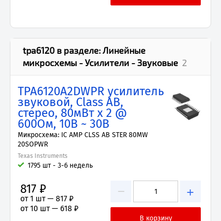
tpa6120
в разделе:
Линейные
микросхемы - Усилители - Звуковые
2
TPA6120A2DWPR усилитель
звуковой, Class AB,
стерео, 80мВт x 2 @
600Ом, 10В ~ 30В
Микросхема: IC AMP CLSS AB STER 80MW
20SOPWR
Texas Instruments
1795 шт - 3-6 недель
817 ₽
−
+
от 1 шт —
817 ₽
от 10 шт —
618 ₽