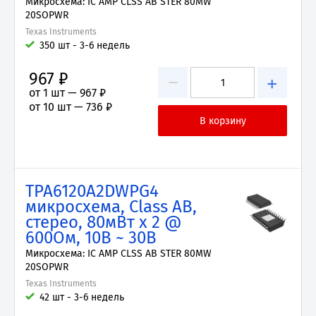
Микросхема: IC AMP CLSS AB STER 80MW
20SOPWR
Texas Instruments
350 шт - 3-6 недель
967 ₽
−
+
от 1 шт —
967 ₽
от 10 шт —
736 ₽
TPA6120A2DWPG4
микросхема, Class AB,
стерео, 80мВт x 2 @
600Ом, 10В ~ 30В
Микросхема: IC AMP CLSS AB STER 80MW
20SOPWR
Texas Instruments
42 шт - 3-6 недель