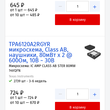
645 ₽
−
+
от 1 шт —
645 ₽
от 10 шт —
485 ₽
TPA6120A2RGYR
микросхема, Class AB,
наушники, 80мВт x 2 @
600Ом, 10В ~ 30В
Микросхема: IC AMP CLASS AB STER 80MW
14VQFN
Texas Instruments
2739 шт - 3-6 недель
724 ₽
−
+
от 1 шт —
724 ₽
от 10 шт —
670 ₽