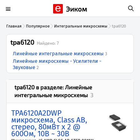
Эиком
Главная
Популярное
Интегральные микросхемы
tpa6120
tpa6120
Найдено:
7
Линейные интегральные микросхемы
3
Линейные микросхемы - Усилители -
Звуковые
2
tpa6120
в разделе:
Линейные
интегральные микросхемы
3
TPA6120A2DWP
микросхема, Class AB,
стерео, 80мВт x 2 @
600Ом, 10В ~ 30В