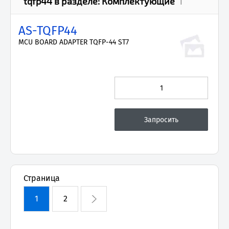
tqfp44
в разделе:
Комплектующие
1
AS-TQFP44
MCU BOARD ADAPTER TQFP-44 ST7
Страница
1
2