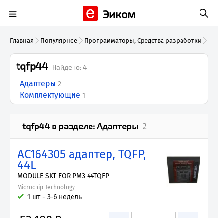
Эиком
Главная
Популярное
Программаторы, Средства разработки
tqf
tqfp44
Найдено:
4
Адаптеры
2
Комплектующие
1
tqfp44
в разделе:
Адаптеры
2
AC164305 адаптер, TQFP,
44L
MODULE SKT FOR PM3 44TQFP
Microchip Technology
1 шт - 3-6 недель