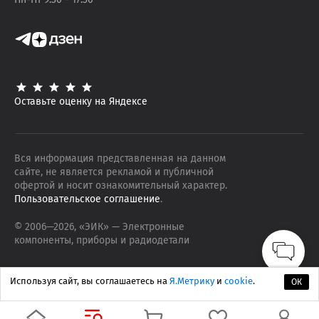
Оставьте оценку на Яндексе
Вся информация представленная на данном
сайте, не является рекламой и публичной
офертой и носит ознакомительный характер.
Пользовательское соглашение
.
© 2006—
2026
, «ЭИК»
— Электронные
компоненты, приборы и радиодетали
Используя сайт, вы соглашаетесь на
Я.Метрику
и
cookie
.
ОК