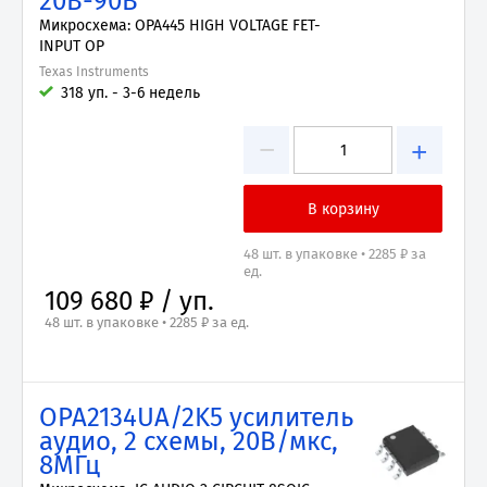
20В-90В
Микросхема: OPA445 HIGH VOLTAGE FET-
INPUT OP
Texas Instruments
318 уп. - 3-6 недель
−
+
48 шт. в упаковке • 2285 ₽ за
ед.
109 680 ₽ / уп.
48 шт. в упаковке • 2285 ₽ за ед.
OPA2134UA/2K5 усилитель
аудио, 2 схемы, 20В/мкс,
8МГц