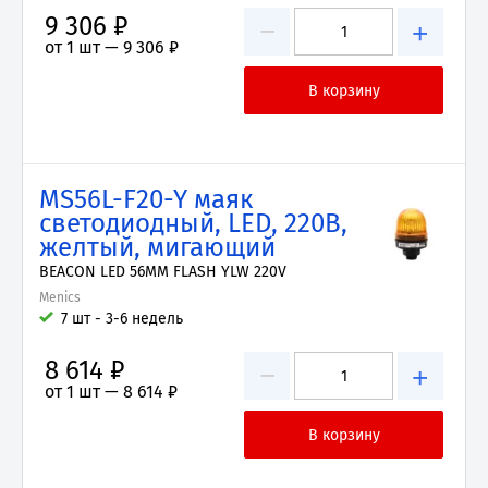
9 306 ₽
−
+
от 1 шт —
9 306 ₽
MS56L-F20-Y маяк
светодиодный, LED, 220В,
желтый, мигающий
BEACON LED 56MM FLASH YLW 220V
Menics
7 шт - 3-6 недель
8 614 ₽
−
+
от 1 шт —
8 614 ₽