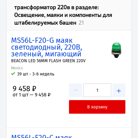
трансформатор 220в
в разделе:
Освещение, маяки и компоненты для
штабелируемых башен
21
MS56L-F20-G маяк
светодиодный, 220В,
зеленый, мигающий
BEACON LED 56MM FLASH GREEN 220V
Menics
39 шт - 3-6 недель
9 458 ₽
−
+
от 1 шт —
9 458 ₽
MS56L-F20-C маяк