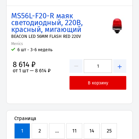
MS56L-F20-R маяк
светодиодный, 220В,
красный, мигающий
BEACON LED 56MM FLASH RED 220V
Menics
6 шт - 3-6 недель
8 614 ₽
−
+
от 1 шт —
8 614 ₽
Страница
1
2
...
11
14
25