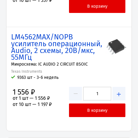
от 10 шт —
1 337 ₽
LM4562MAX/NOPB
усилитель операционный,
Audio, 2 схемы, 20В/мкс,
55МГц
Микросхема: IC AUDIO 2 CIRCUIT 8SOIC
Texas Instruments
9363 шт - 3-6 недель
1 556 ₽
−
+
от 1 шт —
1 556 ₽
от 10 шт —
1 197 ₽