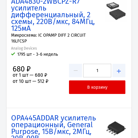
ADA4830-2WBCPZ-R7
усилитель
дифференциальный, 2
схемы, 220В/мкс, 84МГц,
125мА
Микросхема: IC OPAMP DIFF 2 CIRCUIT
16LFCSP
Analog Devices
1795 шт - 3-6 недель
680 ₽
−
+
от 1 шт —
680 ₽
от 10 шт —
512 ₽
OPA445ADDAR усилитель
операционный, General
Purpose, 15В/мкс, 2МГц,