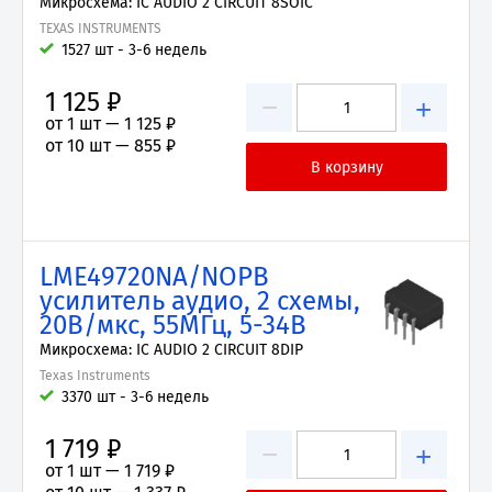
Микросхема: IC AUDIO 2 CIRCUIT 8SOIC
TEXAS INSTRUMENTS
1527 шт - 3-6 недель
1 125 ₽
−
+
от 1 шт —
1 125 ₽
от 10 шт —
855 ₽
LME49720NA/NOPB
усилитель аудио, 2 схемы,
20В/мкс, 55МГц, 5-34В
Микросхема: IC AUDIO 2 CIRCUIT 8DIP
Texas Instruments
3370 шт - 3-6 недель
1 719 ₽
−
+
от 1 шт —
1 719 ₽