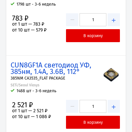
1798 шт - 3-6 недель
783 ₽
−
+
от 1 шт —
783 ₽
от 10 шт —
579 ₽
CUN8GF1A светодиод УФ,
385нм, 1.4А, 3.6В, 112°
385NM CA3535_FLAT PACKAGE
SETi/Seoul Viosys
1488 шт - 3-6 недель
2 521 ₽
−
+
от 1 шт —
2 521 ₽
от 10 шт —
1 086 ₽