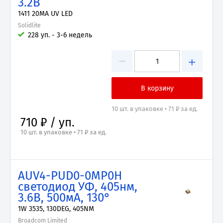
3.2В
1411 20MA UV LED
Solidlite
228 уп. - 3-6 недель
−
+
10 шт. в упаковке • 71 ₽ за ед.
710 ₽ / уп.
10 шт. в упаковке • 71 ₽ за ед.
AUV4-PUD0-0MP0H
светодиод УФ, 405нм,
3.6В, 500мА, 130°
1W 3535, 130DEG, 405NM
Broadcom Limited