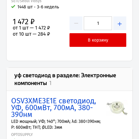
SETi/Seoul Viosys
1448 шт - 3-6 недель
1 472 ₽
−
+
от 1 шт —
1 472 ₽
от 10 шт —
284 ₽
уф светодиод
в разделе:
Электронные
компоненты
1
OSV3XME3E1E светодиод,
УФ, 600мВт, 700мА, 380-
390нм
LED мощный; УФ; 140°; 700мА; λd: 380÷390нм;
P: 600мВт; THT; ØLED: 3мм
OPTOSUPPLY