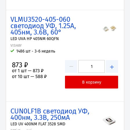
VLMU3520-405-060
светодиод УФ, 1.25А,
405нм, 3.6В, 60°
LED UVA HP 405NM 60QFN
VISHAY
1486 шт - 3-6 недель
873 ₽
−
+
от 1 шт —
873 ₽
от 10 шт —
588 ₽
CUN0LF1B светодиод УФ,
400нм, 3.3В, 250мА
LED UV 400NM FLAT 3528 SMD