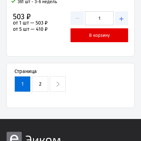
361 шт - 3-6 недель
503 ₽
−
+
от 1 шт —
503 ₽
от 5 шт —
410 ₽
Страница
1
2
Эиком