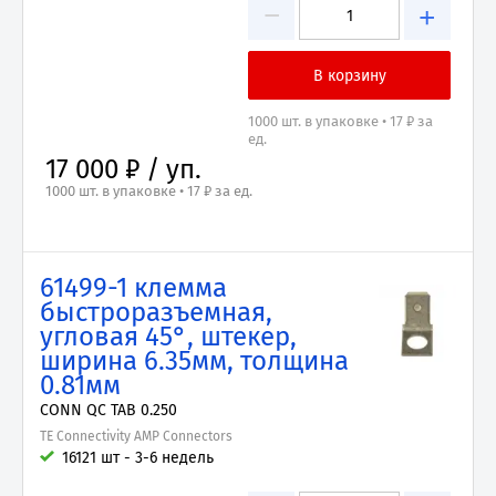
−
+
1000 шт. в упаковке • 17 ₽ за
ед.
17 000 ₽ / уп.
1000 шт. в упаковке • 17 ₽ за ед.
61499-1 клемма
быстроразъемная,
угловая 45°, штекер,
ширина 6.35мм, толщина
0.81мм
CONN QC TAB 0.250
TE Connectivity AMP Connectors
16121 шт - 3-6 недель