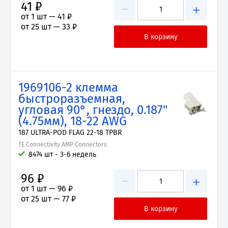
41 ₽
−
+
от 1 шт —
41 ₽
от 25 шт —
33 ₽
1969106-2 клемма
быстроразъемная,
угловая 90°, гнездо, 0.187"
(4.75мм), 18-22 AWG
187 ULTRA-POD FLAG 22-18 TPBR
TE Connectivity AMP Connectors
8474 шт - 3-6 недель
96 ₽
−
+
от 1 шт —
96 ₽
от 25 шт —
77 ₽