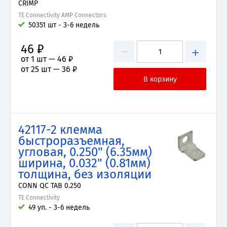
CRIMP
TE Connectivity AMP Connectors
50351 шт - 3-6 недель
46 ₽
−
+
от 1 шт —
46 ₽
от 25 шт —
36 ₽
42117-2 клемма
быстроразъемная,
угловая, 0.250" (6.35мм)
ширина, 0.032" (0.81мм)
толщина, без изоляции
CONN QC TAB 0.250
TE Connectivity
49 уп. - 3-6 недель