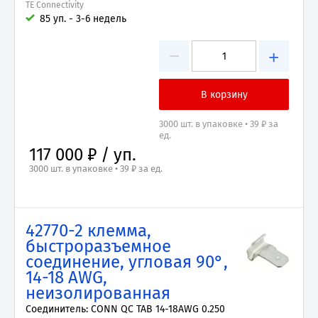
TE Connectivity
85 уп. - 3-6 недель
−
+
3000 шт. в упаковке • 39 ₽ за
ед.
117 000 ₽ / уп.
3000 шт. в упаковке • 39 ₽ за ед.
42770-2 клемма,
быстроразъемное
соединение, угловая 90°,
14-18 AWG,
неизолированная
Соединитель: CONN QC TAB 14-18AWG 0.250