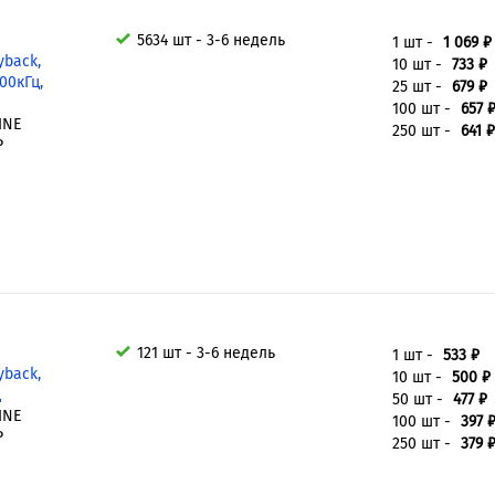
5634 шт - 3-6 недель
1 шт -
1 069 ₽
yback,
10 шт -
733 ₽
300кГц,
25 шт -
679 ₽
100 шт -
657 
INE
250 шт -
641 ₽
P
121 шт - 3-6 недель
1 шт -
533 ₽
yback,
10 шт -
500 ₽
ц
50 шт -
477 ₽
INE
100 шт -
397 
P
250 шт -
379 