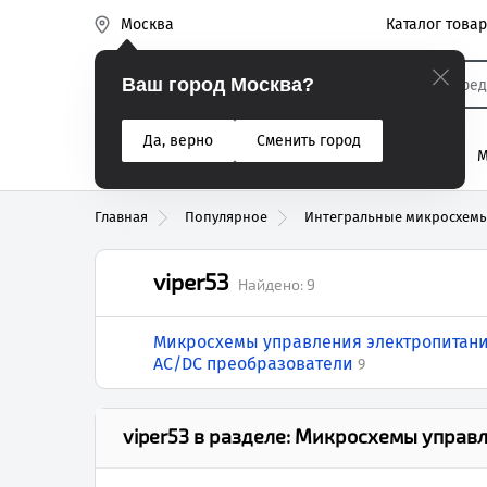
Каталог това
Москва
Эиком
Ваш город Москва?
Да, верно
Сменить город
% Акции
Разъемы
Реле
Вентиляторы
М
Реле электром
Главная
Популярное
Интегральные микросхем
viper53
Найдено:
9
Микросхемы управления электропитани
AC/DC преобразователи
9
viper53
в разделе:
Микросхемы управле