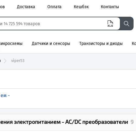
ров
Доставка
Оплата
Кешбэк
Контакты
икросхемы
Датчики и сенсоры
Транзисторы и диоды
К
агнитные
ы
viper53
ем -
ния электропитанием - AC/DC преобразователи
9