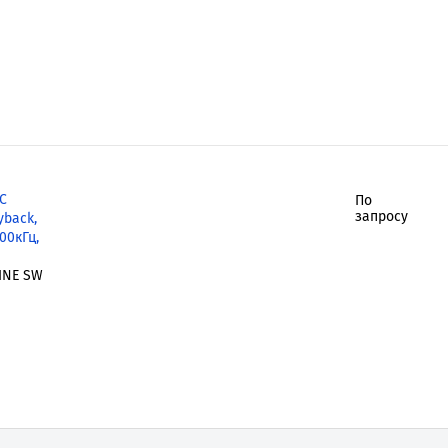
C
По
запросу
yback,
300кГц,
INE SW