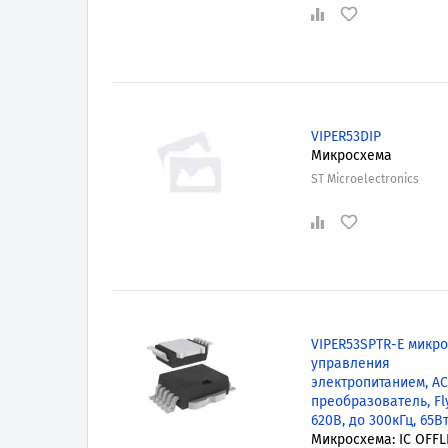
VIPER53DIP
Микросхема
ST Microelectronics
VIPER53SPTR-E микр
управления
электропитанием, A
преобразователь, Fl
620В, до 300кГц, 65В
Микросхема: IC OFFL