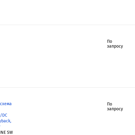
По
запросу
осхема
По
запросу
C/DC
yback,
т
INE SW