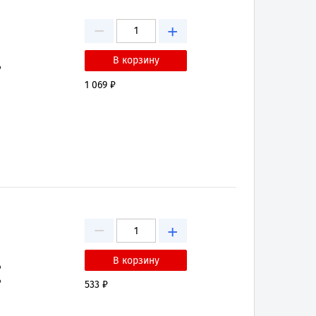
−
+
₽
1 069 ₽
−
+
₽
₽
533 ₽