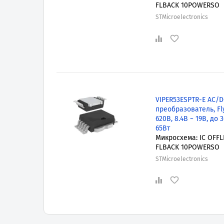
FLBACK 10POWERSO
STMicroelectronics
VIPER53ESPTR-E AC/D
преобразователь, Fl
620В, 8.4В ~ 19В, до 
65Вт
Микросхема: IC OFFL
FLBACK 10POWERSO
STMicroelectronics