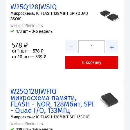
W25Q128JWSIQ
Микросхема: IC FLASH 128MBIT SPI/QUAD
8SOIC
Winbond Electronics
173 шт - 3-6 недель
578 ₽
−
+
от 1 шт —
578 ₽
от 10 шт —
539 ₽
W25Q128JWFIQ
микросхема памяти,
FLASH - NOR, 128Мбит, SPI
- Quad I/O, 133МГц
Микросхема: IC FLASH 128MBIT SPI 16SOIC
Winbond Electronics
139 шт - 3-6 недель