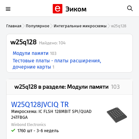
Эиком
Главная
Популярное
Интегральные микросхемы
w25q128
w25q128
Найдено:
104
Модули памяти
103
Тестовые платы - платы расширения,
дочерние карты
1
w25q128
в разделе:
Модули памяти
103
W25Q128JVCIQ TR
Микросхема: IC FLSH 128MBIT SPI/QUAD
24TFBGA
Winbond Electronics
1760 шт - 3-6 недель