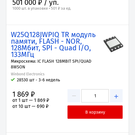
501 000 ₽ / уп.
1000 шт. в упаковке • 501 ₽ за ед.
W25Q128JWPIQ TR модуль
памяти, FLASH - NOR,
128Мбит, SPI - Quad I/O,
133МГц
Микросхема: IC FLASH 128MBIT SPI/QUAD
8WSON
Winbond Electronics
28530 шт - 3-6 недель
1 869 ₽
−
+
от 1 шт —
1 869 ₽
от 10 шт —
690 ₽