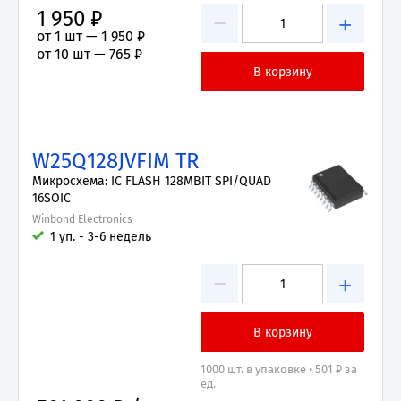
1 950 ₽
−
+
от 1 шт —
1 950 ₽
от 10 шт —
765 ₽
W25Q128JVFIM TR
Микросхема: IC FLASH 128MBIT SPI/QUAD
16SOIC
Winbond Electronics
1 уп. - 3-6 недель
−
+
1000 шт. в упаковке • 501 ₽ за
ед.