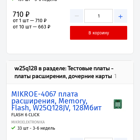
710 ₽
−
+
от 1 шт —
710 ₽
от 10 шт —
663 ₽
w25q128
в разделе:
Тестовые платы -
платы расширения, дочерние карты
1
MIKROE-4067 плата
расширения, Memory,
Flash, W25Q128JV, 128Мбит
FLASH 6 CLICK
MIKROELEKTRONIKA
33 шт - 3-6 недель