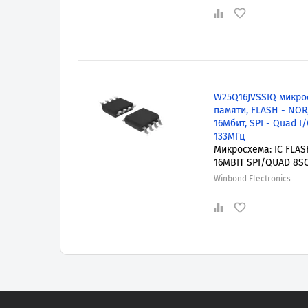
W25Q16JVSSIQ микро
памяти, FLASH - NOR
16Мбит, SPI - Quad I/
133МГц
Микросхема: IC FLAS
16MBIT SPI/QUAD 8S
Winbond Electronics