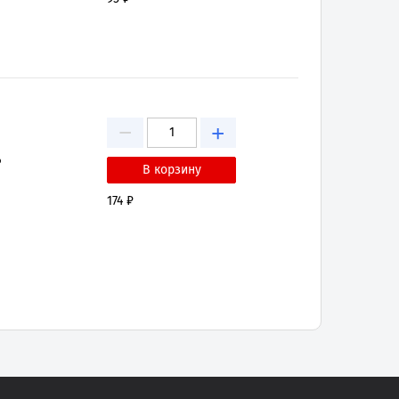
−
+
₽
174 ₽