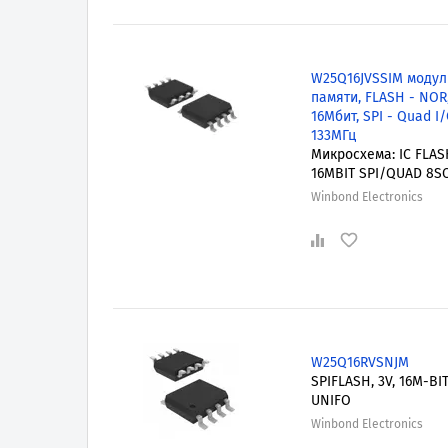
W25Q16JVSSIM модул
памяти, FLASH - NOR
16Мбит, SPI - Quad I/
133МГц
Микросхема: IC FLAS
16MBIT SPI/QUAD 8S
Winbond Electronics
W25Q16RVSNJM
SPIFLASH, 3V, 16M-BIT
UNIFO
Winbond Electronics