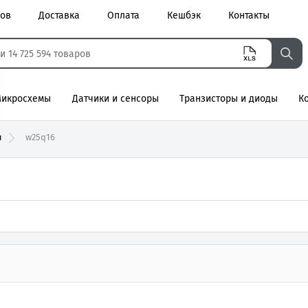
ров
Доставка
Оплата
Кешбэк
Контакты
икросхемы
Датчики и сенсоры
Транзисторы и диоды
К
агнитные
ы
w25q16