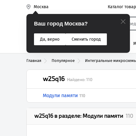
Каталог това
Москва
Эиком
Ваш город Москва?
Да, верно
Сменить город
% Акции
Разъемы
Реле
Вентиляторы
М
Реле электром
Главная
Популярное
Интегральные микросхем
w25q16
Найдено:
110
Модули памяти
110
w25q16
в разделе:
Модули памяти
110