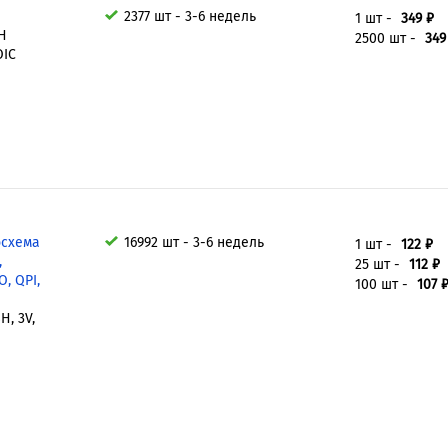
2377 шт - 3-6 недель
1 шт -
349 ₽
H
2500 шт -
349
OIC
осхема
16992 шт - 3-6 недель
1 шт -
122 ₽
,
25 шт -
112 ₽
O, QPI,
100 шт -
107 
H, 3V,