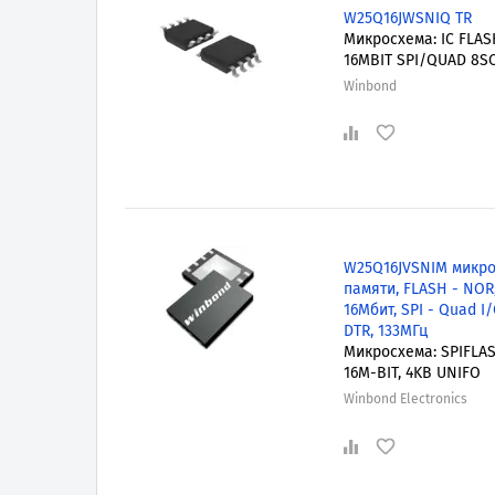
W25Q16JWSNIQ TR
Микросхема: IC FLAS
16MBIT SPI/QUAD 8S
Winbond
W25Q16JVSNIM микр
памяти, FLASH - NOR
16Мбит, SPI - Quad I/
DTR, 133МГц
Микросхема: SPIFLAS
16M-BIT, 4KB UNIFO
Winbond Electronics