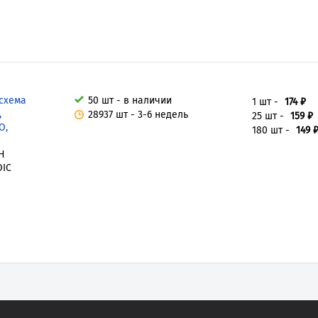
схема
50 шт - в наличии
1 шт -
174 ₽
,
28937 шт - 3-6 недель
25 шт -
159 ₽
O,
180 шт -
149 
H
OIC