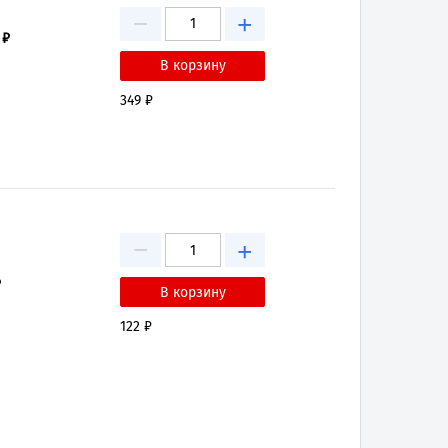
−
+
 ₽
349 ₽
−
+
₽
122 ₽