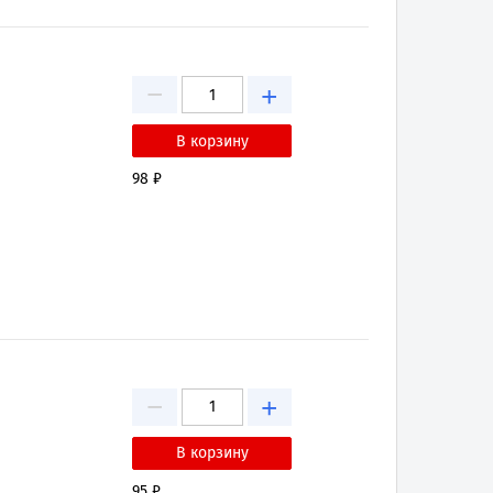
−
+
98 ₽
−
+
95 ₽