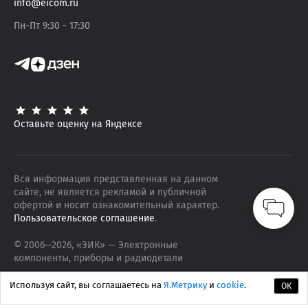
info@eicom.ru
Пн-Пт 9:30 - 17:30
Оставьте оценку на Яндексе
Вся информация представленная на данном
сайте, не является рекламой и публичной
офертой и носит ознакомительный характер.
Пользовательское соглашение
.
© 2006—
2026
, «ЭИК»
— Электронные
компоненты, приборы и радиодетали
Используя сайт, вы соглашаетесь на
Я.Метрику
и
cookie
.
ОК