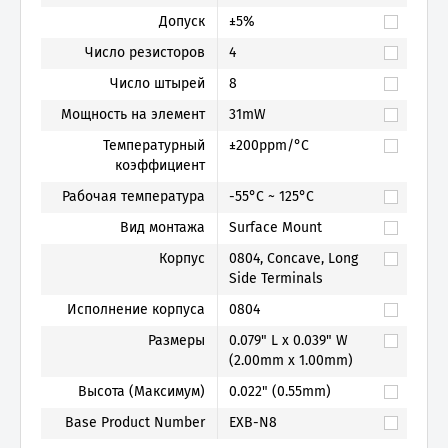
Допуск
±5%
Число резисторов
4
Число штырей
8
Мощность на элемент
31mW
Температурный
±200ppm/°C
коэффициент
Рабочая температура
-55°C ~ 125°C
Вид монтажа
Surface Mount
Корпус
0804, Concave, Long
Side Terminals
Исполнение корпуса
0804
Размеры
0.079" L x 0.039" W
(2.00mm x 1.00mm)
Высота (Максимум)
0.022" (0.55mm)
Base Product Number
EXB-N8