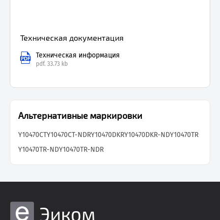
Техническая документация
Техническая информация
pdf.
33.73 kb
Альтернативные маркировки
Y10470CT
Y10470CT-NDR
Y10470DKR
Y10470DKR-ND
Y10470TR
Y10470TR-ND
Y10470TR-NDR
Эиком