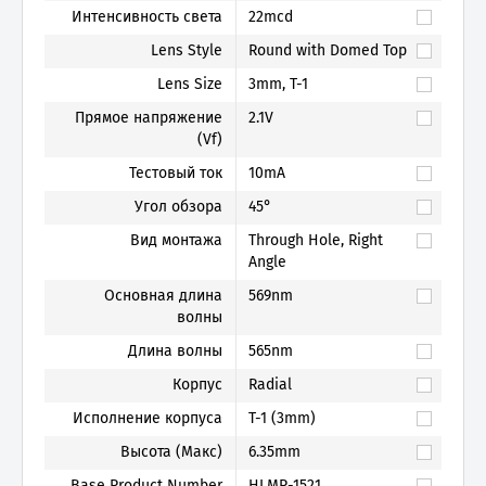
Интенсивность света
22mcd
Lens Style
Round with Domed Top
Lens Size
3mm, T-1
Прямое напряжение
2.1V
(Vf)
Тестовый ток
10mA
Угол обзора
45°
Вид монтажа
Through Hole, Right
Angle
Основная длина
569nm
волны
Длина волны
565nm
Корпус
Radial
Исполнение корпуса
T-1 (3mm)
Высота (Макс)
6.35mm
Base Product Number
HLMP-1521