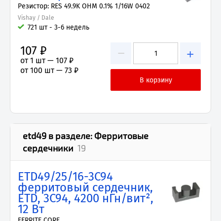
Резистор: RES 49.9K OHM 0.1% 1/16W 0402
Vishay / Dale
721 шт - 3-6 недель
107 ₽
−
+
от 1 шт —
107 ₽
от 100 шт —
73 ₽
etd49
в разделе:
Ферритовые
сердечники
19
ETD49/25/16-3C94
ферритовый сердечник,
ETD, 3C94, 4200 нГн/вит²,
12 Вт
FERRITE CORE