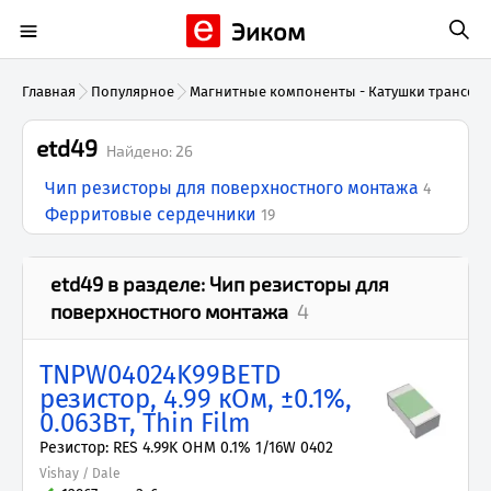
Эиком
Главная
Популярное
Магнитные компоненты - Катушки трансфор
etd49
Найдено:
26
Чип резисторы для поверхностного монтажа
4
Ферритовые сердечники
19
etd49
в разделе:
Чип резисторы для
поверхностного монтажа
4
TNPW04024K99BETD
резистор, 4.99 кОм, ±0.1%,
0.063Вт, Thin Film
Резистор: RES 4.99K OHM 0.1% 1/16W 0402
Vishay / Dale