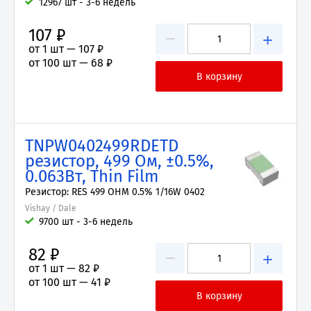
12967 шт - 3-6 недель
107 ₽
−
+
от 1 шт —
107 ₽
от 100 шт —
68 ₽
TNPW0402499RDETD
резистор, 499 Ом, ±0.5%,
0.063Вт, Thin Film
Резистор: RES 499 OHM 0.5% 1/16W 0402
Vishay / Dale
9700 шт - 3-6 недель
82 ₽
−
+
от 1 шт —
82 ₽
от 100 шт —
41 ₽