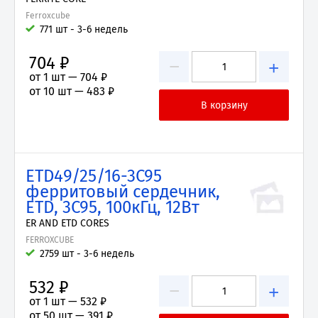
Ferroxcube
771 шт - 3-6 недель
704 ₽
−
+
от 1 шт —
704 ₽
от 10 шт —
483 ₽
ETD49/25/16-3C95
ферритовый сердечник,
ETD, 3C95, 100кГц, 12Вт
ER AND ETD CORES
FERROXCUBE
2759 шт - 3-6 недель
532 ₽
−
+
от 1 шт —
532 ₽
от 50 шт —
391 ₽