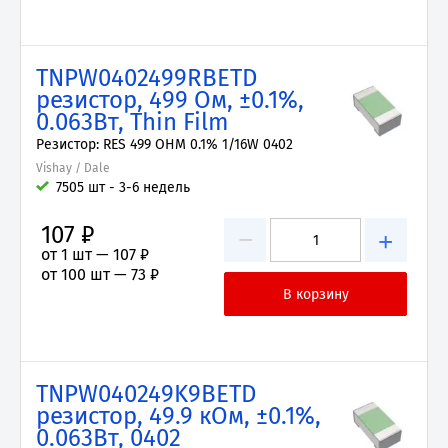
TNPW0402499RBETD
резистор, 499 Ом, ±0.1%,
0.063Вт, Thin Film
Резистор: RES 499 OHM 0.1% 1/16W 0402
Vishay / Dale
7505 шт - 3-6 недель
107 ₽
−
+
от 1 шт —
107 ₽
от 100 шт —
73 ₽
TNPW040249K9BETD
резистор, 49.9 кОм, ±0.1%,
0.063Вт, 0402