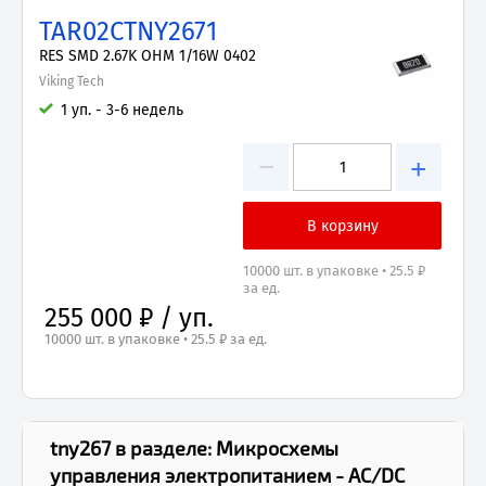
TAR02CTNY2671
RES SMD 2.67K OHM 1/16W 0402
Viking Tech
1 уп. - 3-6 недель
−
+
10000 шт. в упаковке • 25.5 ₽
за ед.
255 000 ₽ / уп.
10000 шт. в упаковке • 25.5 ₽ за ед.
tny267
в разделе:
Микросхемы
управления электропитанием - AC/DC