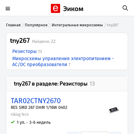
Эиком
Главная
Популярное
Интегральные микросхемы
tny267
tny267
Найдено:
22
Резисторы
13
Микросхемы управления электропитанием -
AC/DC преобразователи
7
tny267
в разделе:
Резисторы
13
TAR02CTNY2670
RES SMD 267 OHM 1/16W 0402
Viking Tech
1 уп. - 3-6 недель