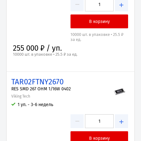
−
+
10000 шт. в упаковке • 25.5 ₽
за ед.
255 000 ₽ / уп.
10000 шт. в упаковке • 25.5 ₽ за ед.
TAR02FTNY2670
RES SMD 267 OHM 1/16W 0402
Viking Tech
1 уп. - 3-6 недель
−
+