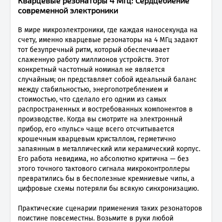
Кварцевые резонаторы 4 МГц: Сердцебиение
современной электроники
В мире микроэлектроники, где каждая наносекунда на
счету, именно кварцевые резонаторы на 4 МГц задают
тот безупречный ритм, который обеспечивает
слаженную работу миллионов устройств. Этот
конкретный частотный номинал не является
случайным; он представляет собой идеальный баланс
между стабильностью, энергопотреблением и
стоимостью, что сделало его одним из самых
распространенных и востребованных компонентов в
производстве. Когда вы смотрите на электронный
прибор, его «пульс» чаще всего отсчитывается
крошечным кварцевым кристаллом, герметично
запаянным в металлический или керамический корпус.
Его работа невидима, но абсолютно критична — без
этого точного тактового сигнала микроконтроллеры
превратились бы в бесполезные кремниевые чипы, а
цифровые схемы потеряли бы всякую синхронизацию.
Практические сценарии применения таких резонаторов
поистине повсеместны. Возьмите в руки любой