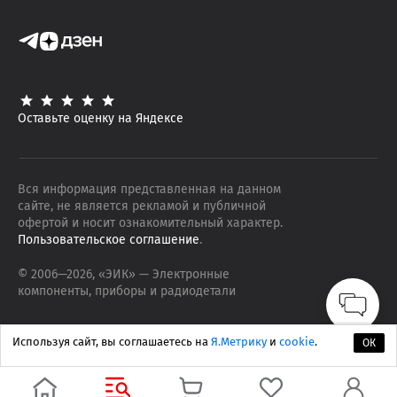
Оставьте оценку на Яндексе
Вся информация представленная на данном
сайте, не является рекламой и публичной
офертой и носит ознакомительный характер.
Пользовательское соглашение
.
© 2006—
2026
, «ЭИК»
— Электронные
компоненты, приборы и радиодетали
Используя сайт, вы соглашаетесь на
Я.Метрику
и
cookie
.
ОК