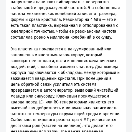
напряжения начинают вибрировать с невероятно
стабильной и предсказуемой частотой. Эта собственная
частота механических колебаний зависит от размера,
формы и среза кристалла. Резонатор на 4 МГц — это и
есть такая пластинка, вырезанная и отполированная с
ювелирной точностью, чтобы ее резонансная частота
составляла ровно 4 миллиона колебаний в секунду.
Эта пластинка помещается в вакуумированный или
заполненным инертным газом корпус, который
защищает ее от влаги, пыли и внешних механических
воздействий, способных изменить частоту. Два вывода
корпуса подключаются к обкладкам, между которыми и
зажимается кварцевый кристалл. При помещении в
цепь обратной связи усилителя эта система
превращается в автогенератор, выдающий чистейший
меандр или синусоиду. Ключевым преимуществом
кварца перед LC- или RC-генераторами является его
высочайшая добротность и минимальная зависимость
частоты от температуры окружающей среды и времени.
Стабильность типового резонатора 4 МГц исчисляется
десятками ppm (частей на миллион), что делает его
незаменимым для задач, где важна временна́я